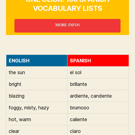
VOCABULARY LISTS
MORE INFOS
_
ENGLISH
SPANISH
the sun
el sol
bright
brillante
blazing
ardiente, candente
foggy, misty, hazy
brumoso
hot, warm
caliente
clear
claro