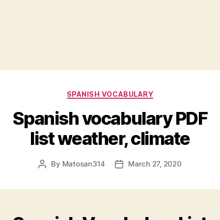
Categories
SPANISH VOCABULARY
Spanish vocabulary PDF
list weather, climate
By
Matosan314
March 27, 2020
Post
Post
author
date