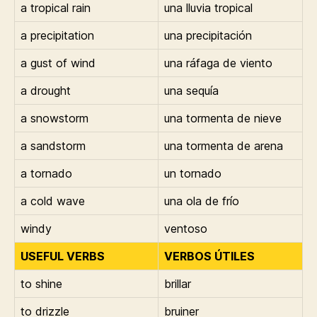
a tropical rain
una lluvia tropical
a precipitation
una precipitación
a gust of wind
una ráfaga de viento
a drought
una sequía
a snowstorm
una tormenta de nieve
a sandstorm
una tormenta de arena
a tornado
un tornado
a cold wave
una ola de frío
windy
ventoso
USEFUL VERBS
VERBOS ÚTILES
to shine
brillar
to drizzle
bruiner