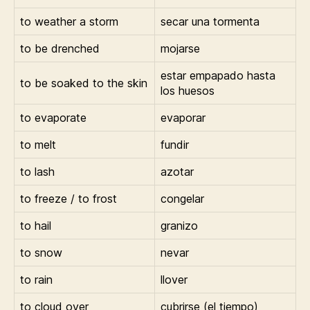
to weather a storm
secar una tormenta
to be drenched
mojarse
estar empapado hasta
to be soaked to the skin
los huesos
to evaporate
evaporar
to melt
fundir
to lash
azotar
to freeze / to frost
congelar
to hail
granizo
to snow
nevar
to rain
llover
to cloud over
cubrirse (el tiempo)