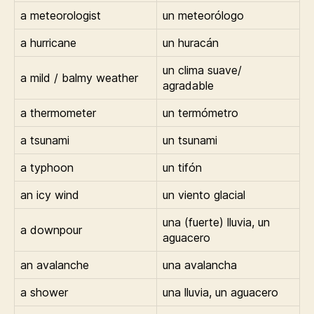
a meteorologist
un meteorólogo
a hurricane
un huracán
un clima suave/
a mild / balmy weather
agradable
a thermometer
un termómetro
a tsunami
un tsunami
a typhoon
un tifón
an icy wind
un viento glacial
una (fuerte) lluvia, un
a downpour
aguacero
an avalanche
una avalancha
a shower
una lluvia, un aguacero