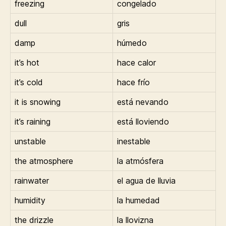
freezing
congelado
dull
gris
damp
húmedo
it’s hot
hace calor
it’s cold
hace frío
it is snowing
está nevando
it’s raining
está lloviendo
unstable
inestable
the atmosphere
la atmósfera
rainwater
el agua de lluvia
humidity
la humedad
the drizzle
la llovizna