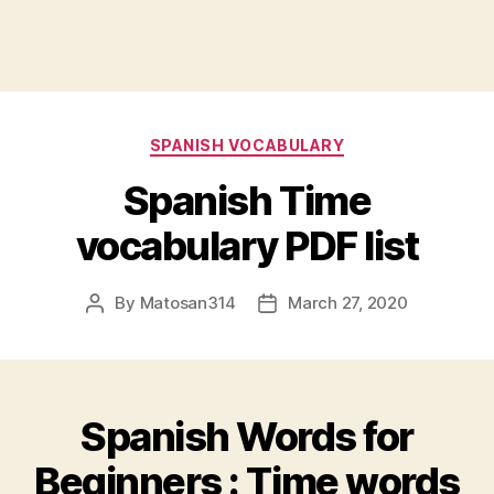
Categories
SPANISH VOCABULARY
Spanish Time
vocabulary PDF list
By
Matosan314
March 27, 2020
Post
Post
author
date
Spanish Words for
Beginners : Time words