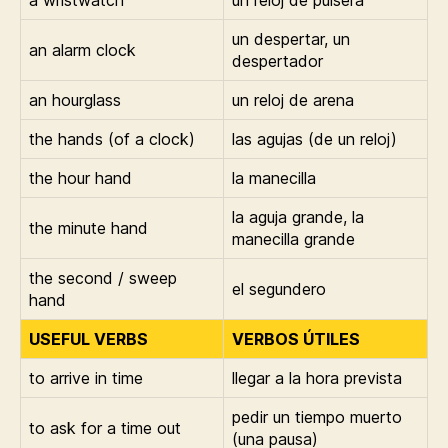
a wristwatch
un reloj de pulsera
un despertar, un
an alarm clock
despertador
an hourglass
un reloj de arena
the hands (of a clock)
las agujas (de un reloj)
the hour hand
la manecilla
la aguja grande, la
the minute hand
manecilla grande
the second / sweep
el segundero
hand
USEFUL VERBS
VERBOS ÚTILES
to arrive in time
llegar a la hora prevista
pedir un tiempo muerto
to ask for a time out
(una pausa)