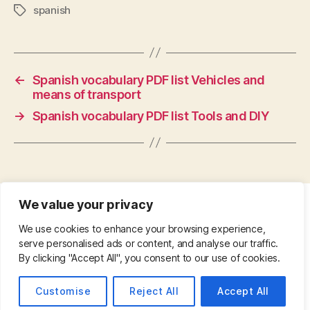
spanish
Tags
←
Spanish vocabulary PDF list Vehicles and
means of transport
→
Spanish vocabulary PDF list Tools and DIY
We value your privacy
CONTACT
•
ABOUT
•
PRIVACY POLICY
•
We use cookies to enhance your browsing experience,
COPYRIGHT
•
PINTEREST
serve personalised ads or content, and analyse our traffic.
By clicking "Accept All", you consent to our use of cookies.
© 2026
Up
↑
Customise
Reject All
Accept All