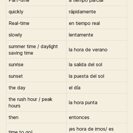
Part-time
a tiempo parcial
quickly
rápidamente
Real-time
en tiempo real
slowly
lentamente
summer time / daylight
la hora de verano
saving time
sunrise
la salida del sol
sunset
la puesta del sol
the day
el día
the rush hour / peak
la hora punta
hours
then
entonces
¡es hora de irnos/ es
time to go!