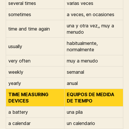
several times
varias veces
sometimes
a veces, en ocasiones
una y otra vez,, muy a
time and time again
menudo
habitualmente,
usually
normalmente
very often
muy a menudo
weekly
semanal
yearly
anual
TIME MEASURING
EQUIPOS DE MEDIDA
DEVICES
DE TIEMPO
a battery
una pila
a calendar
un calendario