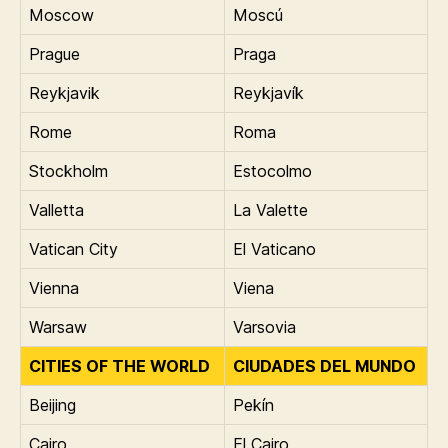
Moscow
Moscú
Prague
Praga
Reykjavik
Reykjavík
Rome
Roma
Stockholm
Estocolmo
Valletta
La Valette
Vatican City
El Vaticano
Vienna
Viena
Warsaw
Varsovia
CITIES OF THE WORLD
CIUDADES DEL MUNDO
Beijing
Pekín
Cairo
El Cairo