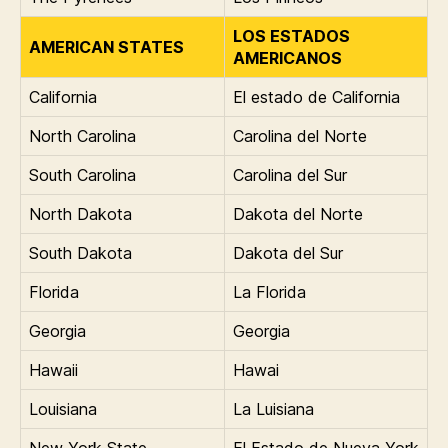
LOS ESTADOS
AMERICAN STATES
AMERICANOS
California
El estado de California
North Carolina
Carolina del Norte
South Carolina
Carolina del Sur
North Dakota
Dakota del Norte
South Dakota
Dakota del Sur
Florida
La Florida
Georgia
Georgia
Hawaii
Hawai
Louisiana
La Luisiana
New York State
El Estado de Nueva York