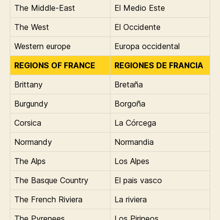
The Middle-East
El Medio Este
The West
El Occidente
Western europe
Europa occidental
REGIONS OF FRANCE
REGIONES DE FRANCIA
Brittany
Bretaña
Burgundy
Borgoña
Corsica
La Córcega
Normandy
Normandia
The Alps
Los Alpes
The Basque Country
El pais vasco
The French Riviera
La riviera
The Pyrenees
Los Pirineos