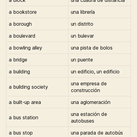
a block
una cuadra de distancia
a bookstore
una librería
a borough
un distrito
a boulevard
un bulevar
a bowling alley
una pista de bolos
a bridge
un puente
a building
un edificio, un edificio
una empresa de
a building society
construcción
a built-up area
una aglomeración
una estación de
a bus station
autobuses
a bus stop
una parada de autobús