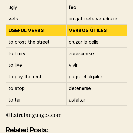
ugly
feo
vets
un gabinete veterinario
USEFUL VERBS
VERBOS ÚTILES
to cross the street
cruzar la calle
to hurry
apresurarse
to live
vivir
to pay the rent
pagar el alquiler
to stop
detenerse
to tar
asfaltar
©Extralanguages.com
Related Posts: