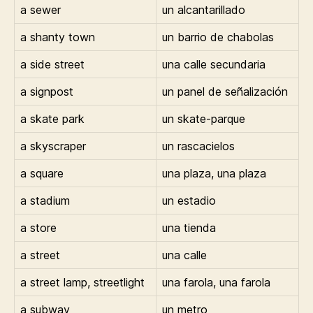
a sewer
un alcantarillado
a shanty town
un barrio de chabolas
a side street
una calle secundaria
a signpost
un panel de señalización
a skate park
un skate-parque
a skyscraper
un rascacielos
a square
una plaza, una plaza
a stadium
un estadio
a store
una tienda
a street
una calle
a street lamp, streetlight
una farola, una farola
a subway
un metro