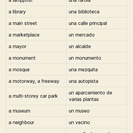
a lamppost
una farola
a library
una biblioteca
a main street
una calle principal
a marketplace
un mercado
a mayor
un alcalde
a monument
un monumento
a mosque
una mezquita
a motorway, a freeway
una autopista
un aparcamiento de
a multi-storey car park
varias plantas
a museum
un museo
a neighbour
un vecino