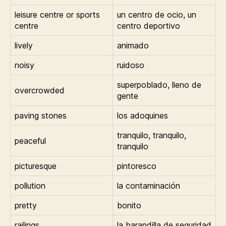
leisure centre or sports
un centro de ocio, un
centre
centro deportivo
lively
animado
noisy
ruidoso
superpoblado, lleno de
overcrowded
gente
paving stones
los adoquines
tranquilo, tranquilo,
peaceful
tranquilo
picturesque
pintoresco
pollution
la contaminación
pretty
bonito
railings
la barandilla de seguridad