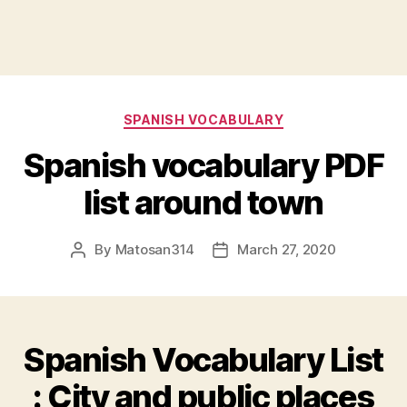
Categories
SPANISH VOCABULARY
Spanish vocabulary PDF
list around town
By
Matosan314
March 27, 2020
Post
Post
author
date
Spanish Vocabulary List
: City and public places