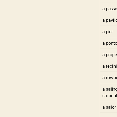
a pass
a pavili
a pier
a pont
a propel
a reclin
a rowb
a sailin
sailboa
a sailor