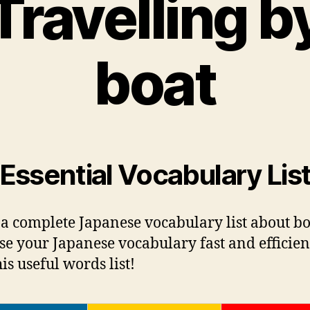
Travelling b
boat
 Essential Vocabulary List
 a complete Japanese vocabulary list about bo
se your Japanese vocabulary fast and efficien
is useful words list!