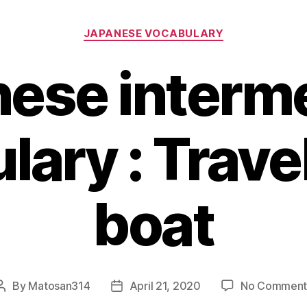
Categories
JAPANESE VOCABULARY
ese interm
ary : Trave
boat
By
Matosan314
April 21, 2020
No Comment
Post
Post
author
date