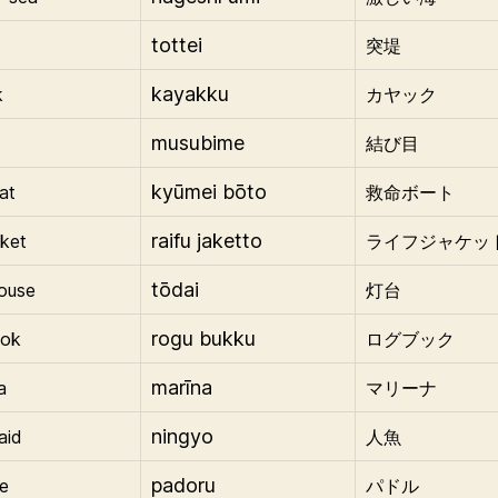
tottei
突堤
kayakku
k
カヤック
musubime
結び目
kyūmei bōto
at
救命ボート
raifu jaketto
cket
ライフジャケッ
tōdai
house
灯台
rogu bukku
ook
ログブック
marīna
a
マリーナ
ningyo
aid
人魚
padoru
e
パドル