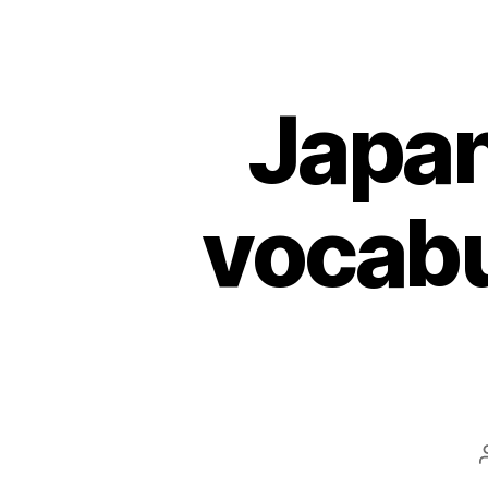
Japan
vocabul