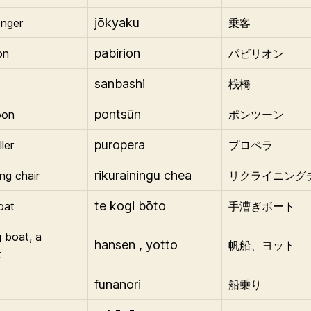
jōkyaku
enger
乗客
pabirion
on
パビリオン
sanbashi
桟橋
pontsūn
oon
ポンツーン
puropera
ler
プロペラ
rikurainingu chea
ing chair
リクライニング
te kogi bōto
oat
手漕ぎボート
g boat, a
hansen , yotto
帆船、ヨット
t
funanori
船乗り