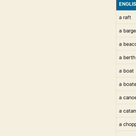
ENGLI
a raft
a barge
a beac
a berth
a boat
a boate
a cano
a cata
a chop