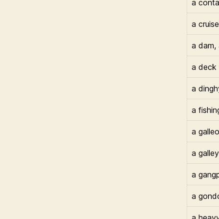
a conta
a cruise
a dam, 
a deck 
a dingh
a fishi
a galle
a galley
a gang
a gond
a heav