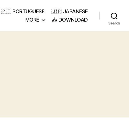
🇵🇹 PORTUGUESE
🇯🇵 JAPANESE
MORE
📥 DOWNLOAD
Search