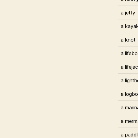
a jetty
a kaya
a knot
a lifebo
a lifeja
a light
a logb
a marin
a merm
a paddl