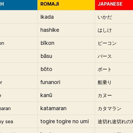
SH
ROMAJI
JAPANESE
ikada
いかだ
hashike
はしけ
bīkon
on
ビーコン
bāsu
バース
bōto
ボート
funanori
r
船乗り
kanū
e
カヌー
katamaran
maran
カタマラン
togire togire no umi
py sea
途切れ途切れの