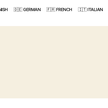
NISH
🇩🇪 GERMAN
🇫🇷 FRENCH
🇮🇹 ITALIAN