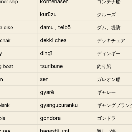
kontenasen
iner ship
コンテナ船
kurūzu
クルーズ
damu , teibō
a dike
ダム、堤防
dekki chea
chair
デッキチェア
dingī
y
ディンギー
tsuribune
ng boat
釣り船
sen
on
ガレオン船
gyarē
ギャレー
gyangupuranku
plank
ギャングプラン
gondora
ola
ゴンドラ
hageshī umi
y sea
激しい海