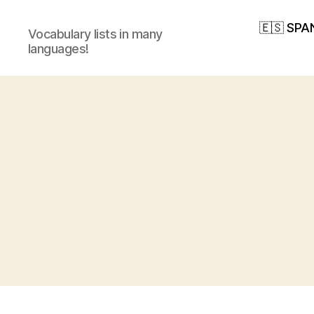
🇪🇸 SPA
Vocabulary lists in many
languages!