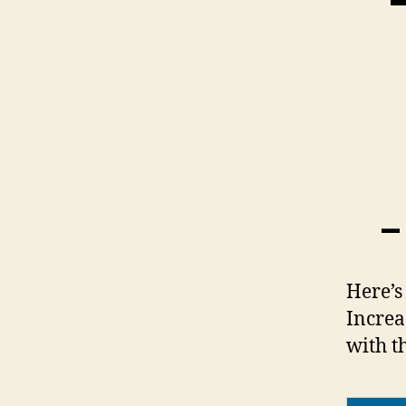
–
Here’s
Increa
with th