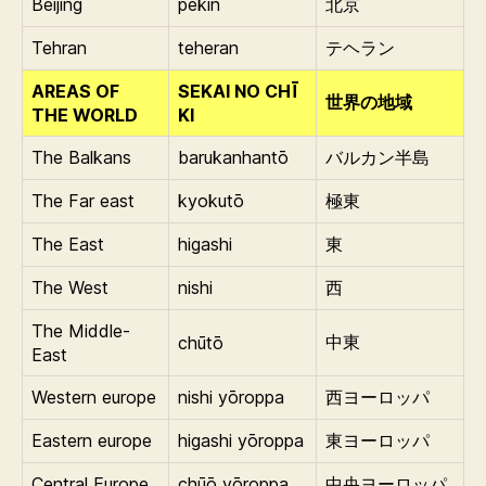
Beijing
pekin
北京
Tehran
teheran
テヘラン
AREAS OF
SEKAI NO CHĪ
世界の地域
THE WORLD
KI
The Balkans
barukanhantō
バルカン半島
The Far east
kyokutō
極東
The East
higashi
東
The West
nishi
西
The Middle-
chūtō
中東
East
Western europe
nishi yōroppa
西ヨーロッパ
Eastern europe
higashi yōroppa
東ヨーロッパ
Central Europe
chūō yōroppa
中央ヨーロッパ