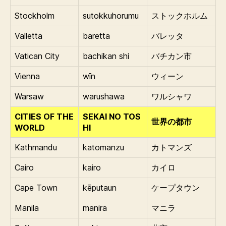
Stockholm
sutokkuhorumu
ストックホルム
Valletta
baretta
バレッタ
Vatican City
bachikan shi
バチカン市
Vienna
wīn
ウィーン
Warsaw
warushawa
ワルシャワ
CITIES OF THE
SEKAI NO TOS
世界の都市
WORLD
HI
Kathmandu
katomanzu
カトマンズ
Cairo
kairo
カイロ
Cape Town
kēputaun
ケープタウン
Manila
manira
マニラ