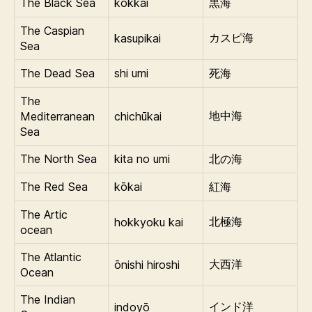
The Black Sea
kokkai
黒海
The Caspian
kasupikai
カスピ海
Sea
The Dead Sea
shi umi
死海
The
Mediterranean
chichūkai
地中海
Sea
The North Sea
kita no umi
北の海
The Red Sea
kōkai
紅海
The Artic
hokkyoku kai
北極海
ocean
The Atlantic
ōnishi hiroshi
大西洋
Ocean
The Indian
indoyō
インド洋