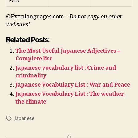
Falls
©Extralanguages.com –
Do not copy on other
websites!
Related Posts:
The Most Useful Japanese Adjectives –
Complete list
Japanese vocabulary list : Crime and
criminality
Japanese Vocabulary List : War and Peace
Japanese Vocabulary List : The weather,
the climate
japanese
Tags