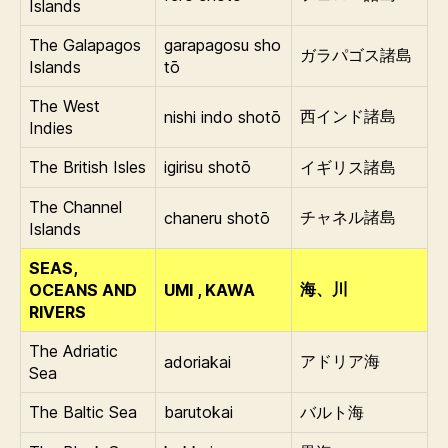
Islands
The Galapagos
garapagosu sho
ガラパゴス諸島
Islands
tō
The West
nishi indo shotō
西インド諸島
Indies
The British Isles
igirisu shotō
イギリス諸島
The Channel
chaneru shotō
チャネル諸島
Islands
SEAS,
OCEANS AND
UMI , KAWA
海、川
RIVERS
The Adriatic
adoriakai
アドリア海
Sea
The Baltic Sea
barutokai
バルト海