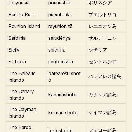
Polynesia
porineshia
ポリネシア
Puerto Rico
puerutoriko
プエルトリコ
Reunion Island
reyunion tō
レユニオン島
Sardinia
sarudēnya
サルデーニャ
Sicily
shichiria
シチリア
St Lucia
sentorushia
セントルシア
The Balearic
barearesu shot
バレアレス諸島
Islands
ō
The Canary
kanariashotō
カナリア諸島
Islands
The Cayman
keiman shotō
ケイマン諸島
Islands
The Faroe
ferō shotō
フェロー諸島