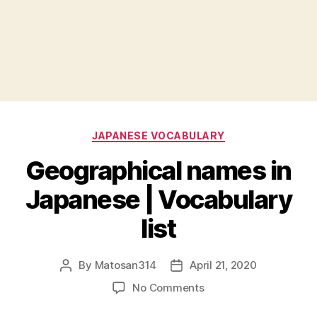
Categories
JAPANESE VOCABULARY
Geographical names in
Japanese | Vocabulary
list
By
Matosan314
April 21, 2020
Post
Post
author
date
on
No Comments
Geographical