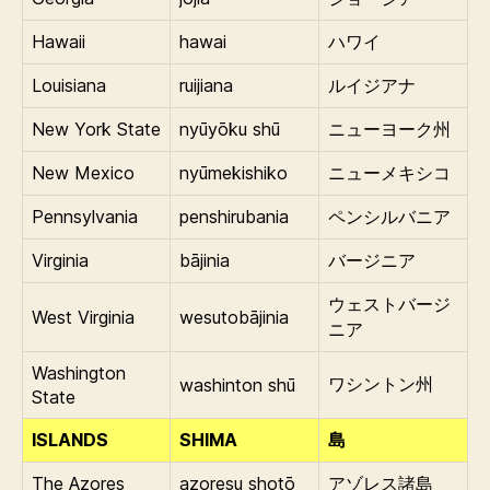
Hawaii
hawai
ハワイ
Louisiana
ruijiana
ルイジアナ
New York State
nyūyōku shū
ニューヨーク州
New Mexico
nyūmekishiko
ニューメキシコ
Pennsylvania
penshirubania
ペンシルバニア
Virginia
bājinia
バージニア
ウェストバージ
West Virginia
wesutobājinia
ニア
Washington
washinton shū
ワシントン州
State
ISLANDS
SHIMA
島
The Azores
azoresu shotō
アゾレス諸島