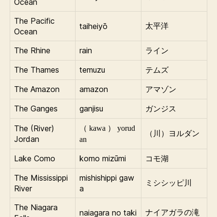
Ocean
The Pacific
taiheiyō
太平洋
Ocean
The Rhine
rain
ライン
The Thames
temuzu
テムズ
The Amazon
amazon
アマゾン
The Ganges
ganjisu
ガンジス
The (River)
（ kawa ） yorud
（川）ヨルダン
Jordan
an
Lake Como
komo mizūmi
コモ湖
The Mississippi
mishishippi gaw
ミシシッピ川
River
a
The Niagara
naiagara no taki
ナイアガラの滝