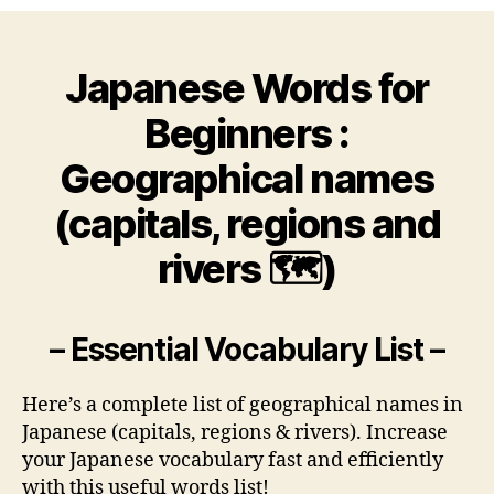
names
in
Japanese
Japanese Words for
|
Vocabulary
Beginners :
list
Geographical names
(capitals, regions and
rivers 🗺️)
– Essential Vocabulary List –
Here’s a complete list of geographical names in
Japanese (capitals, regions & rivers). Increase
your Japanese vocabulary fast and efficiently
with this useful words list!