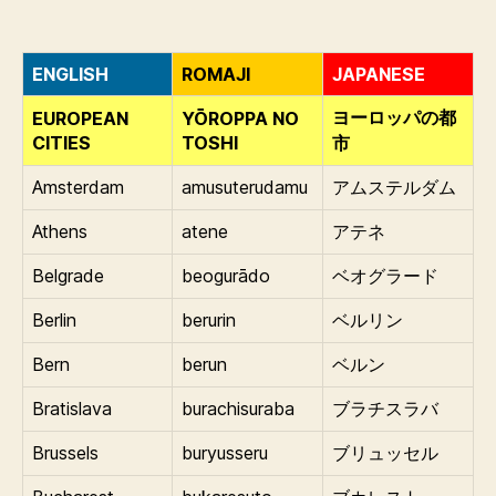
ENGLISH
ROMAJI
JAPANESE
EUROPEAN
YŌROPPA NO
ヨーロッパの都
CITIES
TOSHI
市
Amsterdam
amusuterudamu
アムステルダム
Athens
atene
アテネ
Belgrade
beogurādo
ベオグラード
Berlin
berurin
ベルリン
Bern
berun
ベルン
Bratislava
burachisuraba
ブラチスラバ
Brussels
buryusseru
ブリュッセル