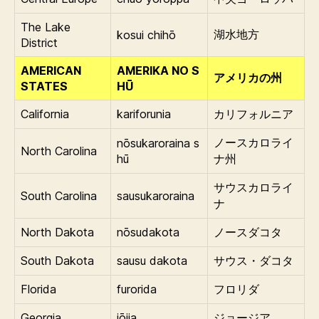
The Lake
kosui chihō
湖水地方
District
AMERICAN
AMERIKA NO S
アメリカの州
STATES
HŪ
California
kariforunia
カリフォルニア
nōsukaroraina s
ノースカロライ
North Carolina
hū
ナ州
サウスカロライ
South Carolina
sausukaroraina
ナ
North Dakota
nōsudakota
ノースダコタ
South Dakota
sausu dakota
サウス・ダコタ
Florida
furorida
フロリダ
Georgia
jōjia
ジョージア