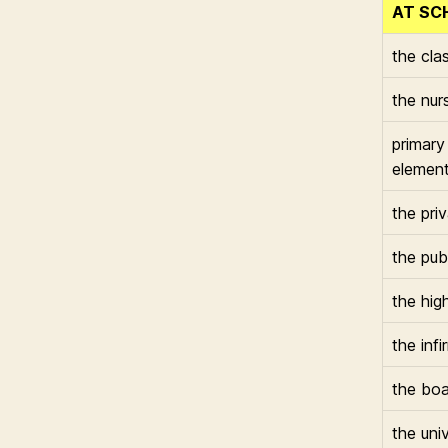
AT SC
the cla
the nur
primary
element
the pri
the pub
the hig
the infi
the boa
the univ