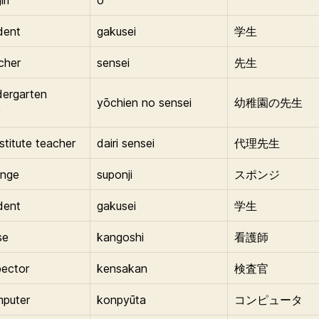
dent
gakusei
学生
cher
sensei
先生
dergarten
yōchien no sensei
幼稚園の先生
stitute teacher
dairi sensei
代理先生
onge
suponji
スポンジ
dent
gakusei
学生
se
kangoshi
看護師
pector
kensakan
検査官
mputer
konpyūta
コンピュータ