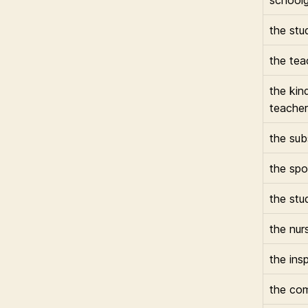
the stu
the tea
the kin
teacher
the sub
the sp
the stu
the nur
the ins
the co