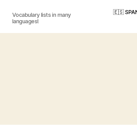
🇪🇸 SPA
Vocabulary lists in many
languages!