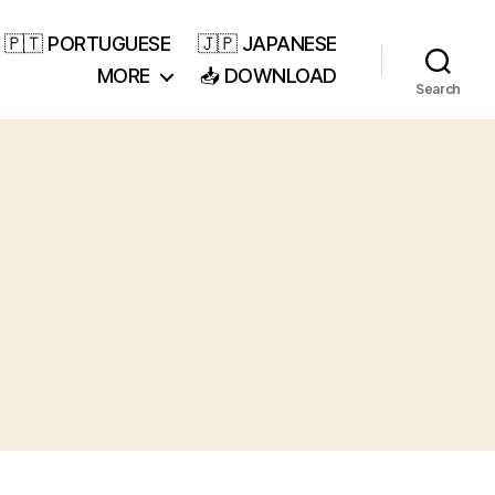
🇵🇹 PORTUGUESE
🇯🇵 JAPANESE
MORE
📥 DOWNLOAD
Search