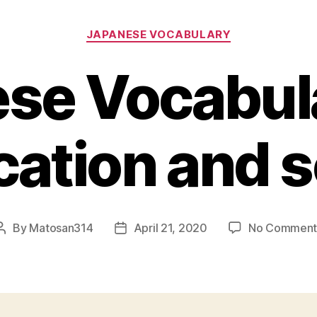
Categories
JAPANESE VOCABULARY
se Vocabula
cation and 
By
Matosan314
April 21, 2020
No Comment
Post
Post
author
date