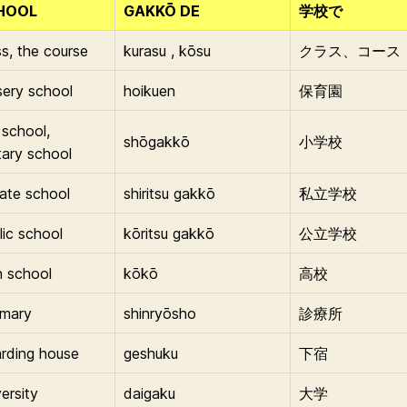
HOOL
GAKKŌ DE
学校で
ss, the course
kurasu , kōsu
クラス、コース
sery school
hoikuen
保育園
 school,
shōgakkō
小学校
ary school
vate school
shiritsu gakkō
私立学校
lic school
kōritsu gakkō
公立学校
h school
kōkō
高校
rmary
shinryōsho
診療所
rding house
geshuku
下宿
ersity
daigaku
大学