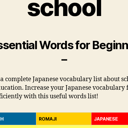
school
ssential Words for Begin
–
 a complete Japanese vocabulary list about sc
ucation. Increase your Japanese vocabulary f
iciently with this useful words list!
SH
ROMAJI
JAPANESE