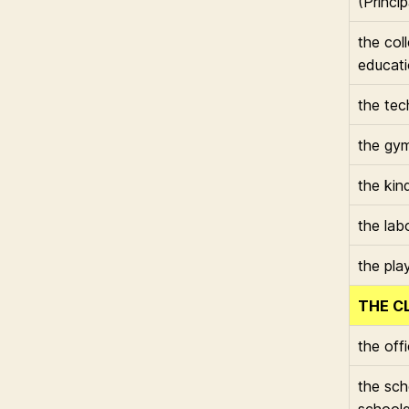
(Princip
the col
educat
the tec
the gy
the kin
the lab
the pla
THE C
the off
the sch
schoolgi