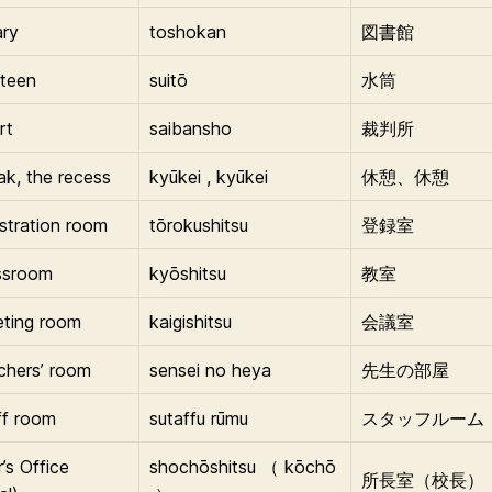
ary
toshokan
図書館
nteen
suitō
水筒
rt
saibansho
裁判所
ak, the recess
kyūkei , kyūkei
休憩、休憩
istration room
tōrokushitsu
登録室
ssroom
kyōshitsu
教室
eting room
kaigishitsu
会議室
chers’ room
sensei no heya
先生の部屋
ff room
sutaffu rūmu
スタッフルーム
’s Office
shochōshitsu （ kōchō
所長室（校長）