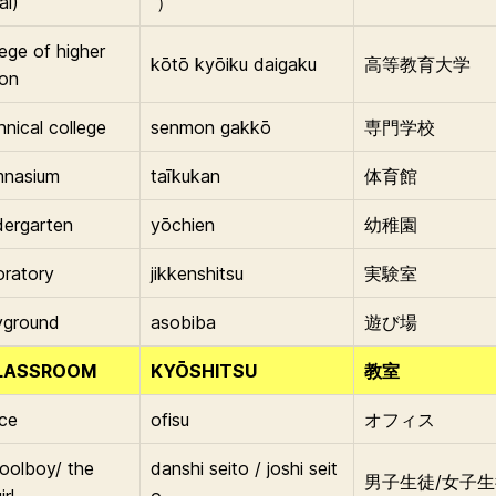
al)
）
lege of higher
kōtō kyōiku daigaku
高等教育大学
ion
hnical college
senmon gakkō
専門学校
mnasium
taīkukan
体育館
dergarten
yōchien
幼稚園
oratory
jikkenshitsu
実験室
yground
asobiba
遊び場
LASSROOM
KYŌSHITSU
教室
ice
ofisu
オフィス
oolboy/ the
danshi seito / joshi seit
男子生徒/女子
rl
o