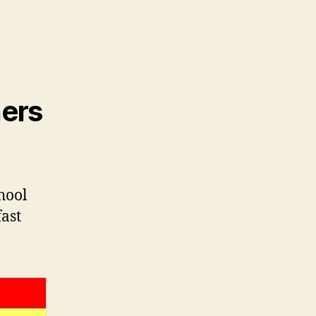
ners
hool
ast