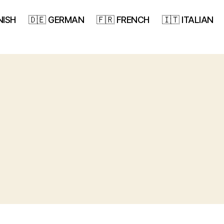
NISH
🇩🇪 GERMAN
🇫🇷 FRENCH
🇮🇹 ITALIAN