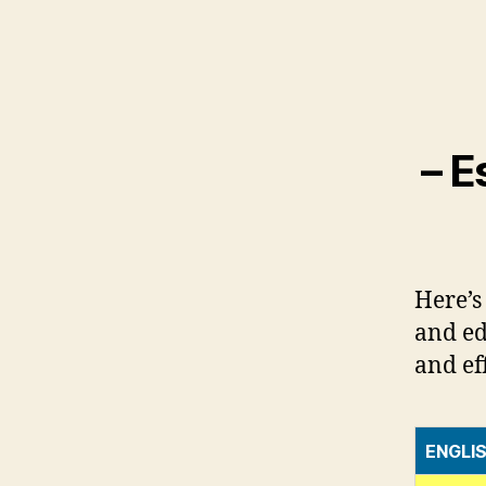
– E
Here’s
and ed
and eff
ENGLI