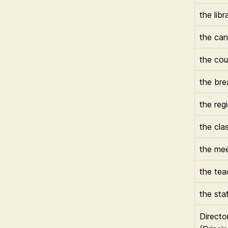
the libr
the ca
the cou
the bre
the reg
the cla
the me
the tea
the sta
Director