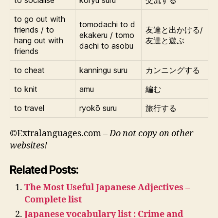
to socialise
kōryū suru
交流する
to go out with
tomodachi to d
friends / to
友達と出かける/
ekakeru / tomo
hang out with
友達と遊ぶ
dachi to asobu
friends
to cheat
kanningu suru
カンニングする
to knit
amu
編む
to travel
ryokō suru
旅行する
©Extralanguages.com –
Do not copy on other
websites!
Related Posts:
The Most Useful Japanese Adjectives –
Complete list
Japanese vocabulary list : Crime and