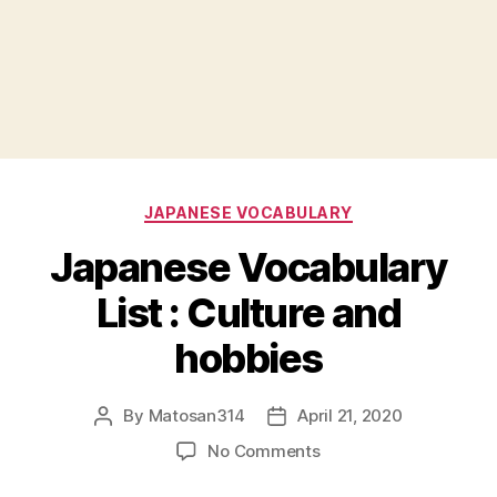
Categories
JAPANESE VOCABULARY
Japanese Vocabulary
List : Culture and
hobbies
By
Matosan314
April 21, 2020
Post
Post
author
date
on
No Comments
Japanese