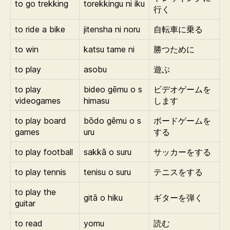
to go trekking
torekkingu ni iku
行く
to ride a bike
jitensha ni noru
自転車に乗る
to win
katsu tame ni
勝つために
to play
asobu
遊ぶ
to play
bideo gēmu o s
ビデオゲームを
videogames
himasu
します
to play board
bōdo gēmu o s
ボードゲームを
games
uru
する
to play football
sakkā o suru
サッカーをする
to play tennis
tenisu o suru
テニスをする
to play the
gitā o hiku
ギターを弾く
guitar
to read
yomu
読む