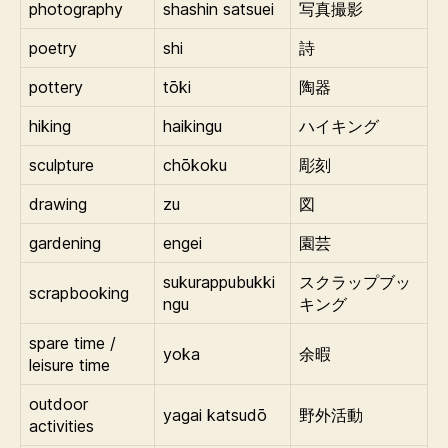
photography
shashin satsuei
写真撮影
poetry
shi
詩
pottery
tōki
陶器
hiking
haikingu
ハイキング
sculpture
chōkoku
彫刻
drawing
zu
図
gardening
engei
園芸
sukurappubukki
スクラップブッ
scrapbooking
ngu
キング
spare time /
yoka
余暇
leisure time
outdoor
yagai katsudō
野外活動
activities