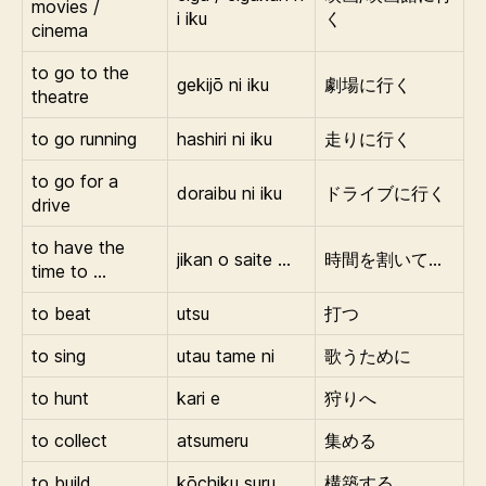
movies /
i iku
く
cinema
to go to the
gekijō ni iku
劇場に行く
theatre
to go running
hashiri ni iku
走りに行く
to go for a
doraibu ni iku
ドライブに行く
drive
to have the
jikan o saite …
時間を割いて…
time to …
to beat
utsu
打つ
to sing
utau tame ni
歌うために
to hunt
kari e
狩りへ
to collect
atsumeru
集める
to build
kōchiku suru
構築する