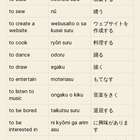
to sew
nū
縫う
to create a
webusaito o sa
ウェブサイトを
website
kusei suru
作成する
to cook
ryōri suru
料理する
to dance
odoru
踊る
to draw
egaku
描く
to entertain
motenasu
もてなす
to listen to
ongaku o kiku
音楽をきく
music
to be bored
taikutsu suru
退屈する
to be
ni kyōmi ga arim
に興味がありま
interested in
asu
す