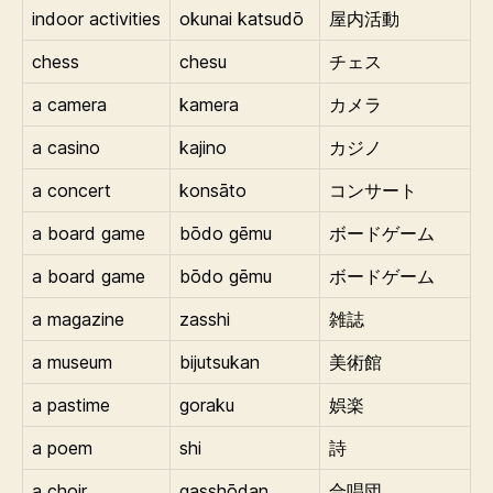
indoor activities
okunai katsudō
屋内活動
chess
chesu
チェス
a camera
kamera
カメラ
a casino
kajino
カジノ
a concert
konsāto
コンサート
a board game
bōdo gēmu
ボードゲーム
a board game
bōdo gēmu
ボードゲーム
a magazine
zasshi
雑誌
a museum
bijutsukan
美術館
a pastime
goraku
娯楽
a poem
shi
詩
a choir
gasshōdan
合唱団