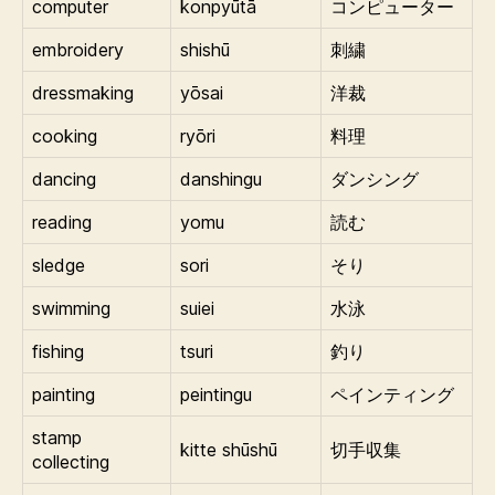
computer
konpyūtā
コンピューター
embroidery
shishū
刺繍
dressmaking
yōsai
洋裁
cooking
ryōri
料理
dancing
danshingu
ダンシング
reading
yomu
読む
sledge
sori
そり
swimming
suiei
水泳
fishing
tsuri
釣り
painting
peintingu
ペインティング
stamp
kitte shūshū
切手収集
collecting