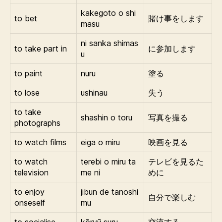
kakegoto o shi
to bet
賭け事をします
masu
ni sanka shimas
to take part in
に参加します
u
to paint
nuru
塗る
to lose
ushinau
失う
to take
shashin o toru
写真を撮る
photographs
to watch films
eiga o miru
映画を見る
to watch
terebi o miru ta
テレビを見るた
television
me ni
めに
to enjoy
jibun de tanoshi
自分で楽しむ
onseself
mu