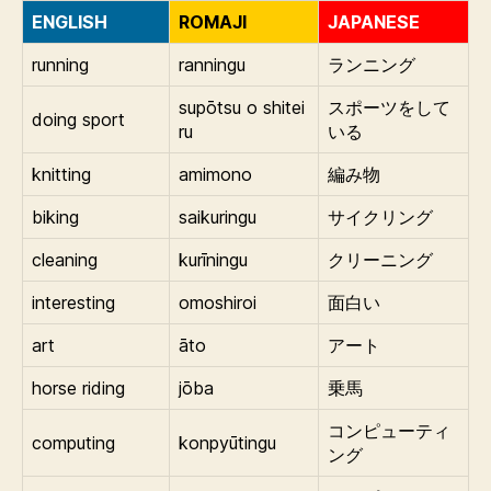
ENGLISH
ROMAJI
JAPANESE
running
ranningu
ランニング
supōtsu o shitei
スポーツをして
doing sport
ru
いる
knitting
amimono
編み物
biking
saikuringu
サイクリング
cleaning
kurīningu
クリーニング
interesting
omoshiroi
面白い
art
āto
アート
horse riding
jōba
乗馬
コンピューティ
computing
konpyūtingu
ング