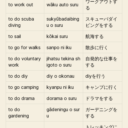
ワークアウトす
to work out
wāku auto suru
る
to do scuba
sukyūbadaibing
スキューバダイ
diving
u o suru
ビングをする
to sail
kōkai suru
航海する
to go for walks
sanpo ni iku
散歩に行く
to do voluntary
jihatsu tekina sh
自発的な仕事を
work
igoto o suru
する
to do diy
diy o okonau
diyを行う
to go camping
kyanpu ni iku
キャンプに行く
to do drama
dorama o suru
ドラマをする
to do
gādeningu o sur
ガーデニングを
gardening
u
する
トレッキングに