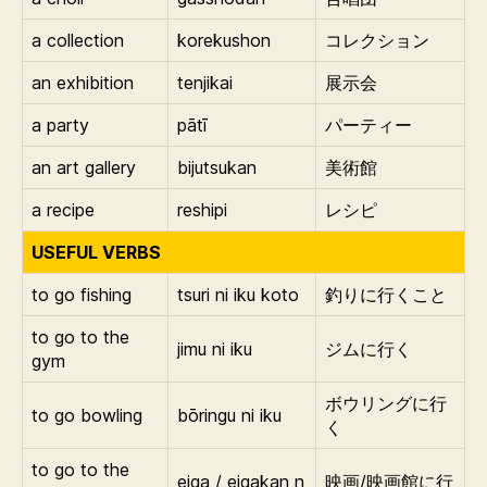
a collection
korekushon
コレクション
an exhibition
tenjikai
展示会
a party
pātī
パーティー
an art gallery
bijutsukan
美術館
a recipe
reshipi
レシピ
USEFUL VERBS
to go fishing
tsuri ni iku koto
釣りに行くこと
to go to the
jimu ni iku
ジムに行く
gym
ボウリングに行
to go bowling
bōringu ni iku
く
to go to the
eiga / eigakan n
映画/映画館に行