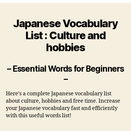
Vocabulary
List
:
Japanese Vocabulary
Culture
and
List : Culture and
hobbies
hobbies
– Essential Words for Beginners
–
Here’s a complete Japanese vocabulary list
about culture, hobbies and free time. Increase
your Japanese vocabulary fast and efficiently
with this useful words list!