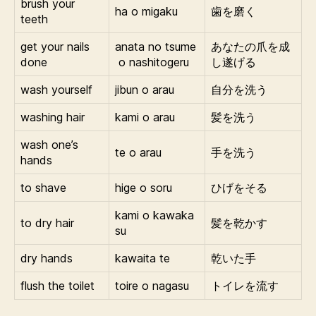
brush your
ha o migaku
歯を磨く
teeth
get your nails
anata no tsume
あなたの爪を成
done
o nashitogeru
し遂げる
wash yourself
jibun o arau
自分を洗う
washing hair
kami o arau
髪を洗う
wash one’s
te o arau
手を洗う
hands
to shave
hige o soru
ひげをそる
kami o kawaka
to dry hair
髪を乾かす
su
dry hands
kawaita te
乾いた手
flush the toilet
toire o nagasu
トイレを流す