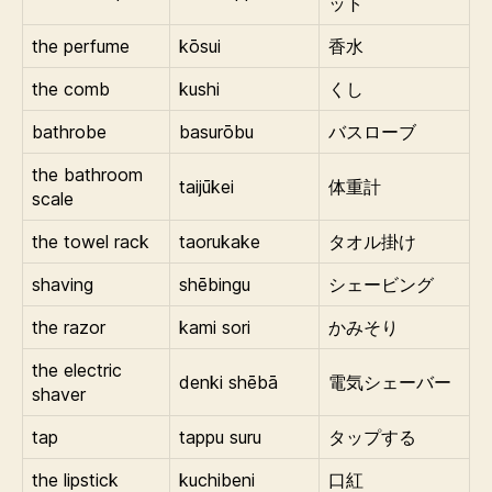
ット
the perfume
kōsui
香水
the comb
kushi
くし
bathrobe
basurōbu
バスローブ
the bathroom
taijūkei
体重計
scale
the towel rack
taorukake
タオル掛け
shaving
shēbingu
シェービング
the razor
kami sori
かみそり
the electric
denki shēbā
電気シェーバー
shaver
tap
tappu suru
タップする
the lipstick
kuchibeni
口紅