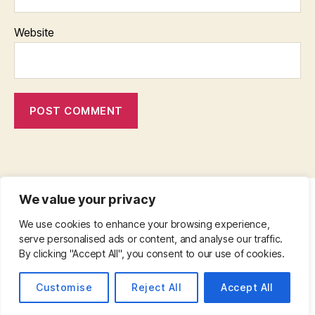
Website
We value your privacy
CONTACT
•
ABOUT
•
PRIVACY POLICY
•
We use cookies to enhance your browsing experience,
COPYRIGHT
•
PINTEREST
serve personalised ads or content, and analyse our traffic.
By clicking "Accept All", you consent to our use of cookies.
© 2026
Customise
Reject All
Accept All
Up
↑