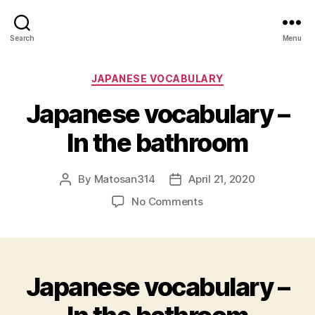
Search
Menu
Categories
JAPANESE VOCABULARY
Japanese vocabulary –
In the bathroom
By
Matosan314
April 21, 2020
Post
Post
author
date
on
No Comments
Japanese
vocabulary
–
In
Japanese vocabulary –
the
bathroom