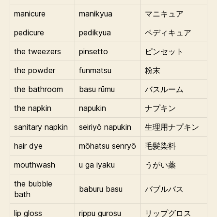
manicure
manikyua
マニキュア
pedicure
pedikyua
ペディキュア
the tweezers
pinsetto
ピンセット
the powder
funmatsu
粉末
the bathroom
basu rūmu
バスルーム
the napkin
napukin
ナプキン
sanitary napkin
seiriyō napukin
生理用ナプキン
hair dye
mōhatsu senryō
毛髪染料
mouthwash
u ga iyaku
うがい薬
the bubble
baburu basu
バブルバス
bath
lip gloss
rippu gurosu
リップグロス