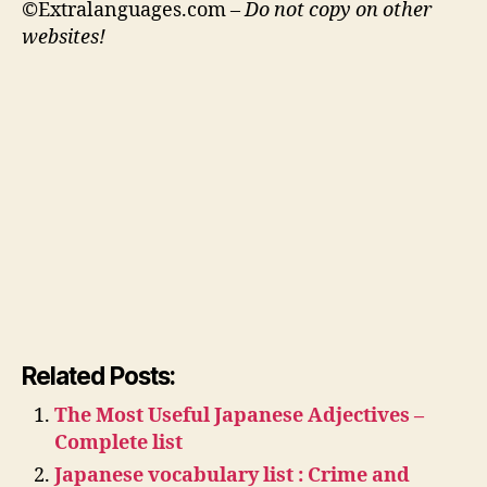
©Extralanguages.com –
Do not copy on other
websites!
Related Posts:
The Most Useful Japanese Adjectives –
Complete list
Japanese vocabulary list : Crime and