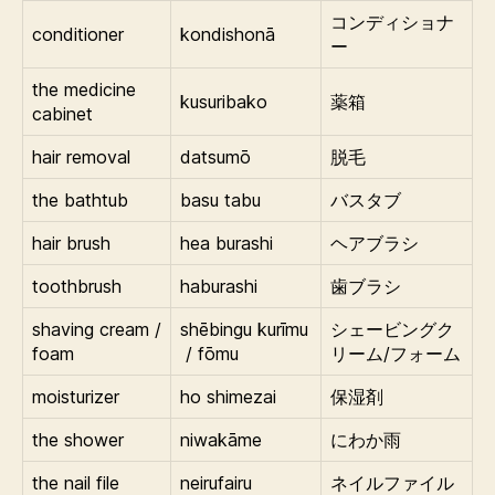
コンディショナ
conditioner
kondishonā
ー
the medicine
kusuribako
薬箱
cabinet
hair removal
datsumō
脱毛
the bathtub
basu tabu
バスタブ
hair brush
hea burashi
ヘアブラシ
toothbrush
haburashi
歯ブラシ
shaving cream /
shēbingu kurīmu
シェービングク
foam
/ fōmu
リーム/フォーム
moisturizer
ho shimezai
保湿剤
the shower
niwakāme
にわか雨
the nail file
neirufairu
ネイルファイル