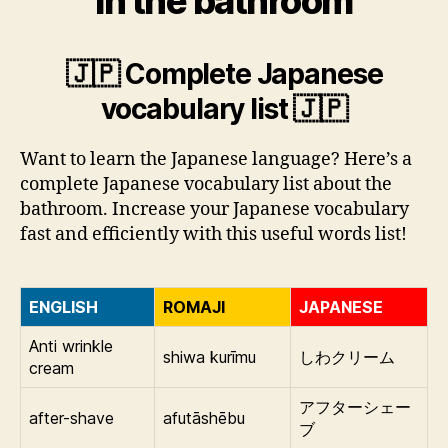
In the bathroom
🇯🇵 Complete Japanese
vocabulary list 🇯🇵
Want to learn the Japanese language? Here’s a
complete Japanese vocabulary list about the
bathroom. Increase your Japanese vocabulary
fast and efficiently with this useful words list!
ENGLISH
ROMAJI
JAPANESE
Anti wrinkle
shiwa kurīmu
しわクリーム
cream
アフターシェー
after-shave
afutāshēbu
ブ