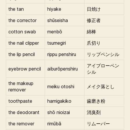
the tan
hiyake
日焼け
the corrector
shūseisha
修正者
cotton swab
menbō
綿棒
the nail clipper
tsumegiri
爪切り
the lip pencil
rippu penshiru
リップペンシル
アイブローペン
eyebrow pencil
aiburōpenshiru
シル
the makeup
meiku otoshi
メイク落とし
remover
toothpaste
hamigakiko
歯磨き粉
the deodorant
shō nioizai
消臭剤
the remover
rimūbā
リムーバー