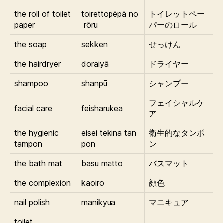
the roll of toilet
toirettopēpā no
トイレットペー
paper
rōru
パーのロール
the soap
sekken
せっけん
the hairdryer
doraiyā
ドライヤー
shampoo
shanpū
シャンプー
フェイシャルケ
facial care
feisharukea
ア
the hygienic
eisei tekina tan
衛生的なタンポ
tampon
pon
ン
the bath mat
basu matto
バスマット
the complexion
kaoiro
顔色
nail polish
manikyua
マニキュア
toilet