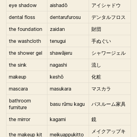
eye shadow
aishadō
アイシャドウ
dental floss
dentarufurosu
デンタルフロス
the foundation
zaidan
財団
the washcloth
tenugui
手ぬぐい
the shower gel
shawājeru
シャワージェル
the sink
nagashi
流し
makeup
keshō
化粧
mascara
masukara
マスカラ
bathroom
basu rūmu kagu
バスルーム家具
furniture
the mirror
kagami
鏡
メイクアップキ
the makeup kit
meikuappukitto