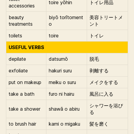
toire yōhin
トイレ用品
accessories
beauty
biyō torītoment
美容トリートメ
treatments
o
ント
toilets
toire
トイレ
USEFUL VERBS
depilate
datsumō
脱毛
exfoliate
hakuri suru
剥離する
put on makeup
meiku o suru
メイクをする
take a bath
furo ni hairu
風呂に入る
シャワーを浴び
take a shower
shawā o abiru
る
to brush hair
kami o migaku
髪を磨く