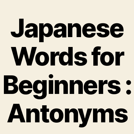
Japanese
Words for
Beginners :
Antonyms