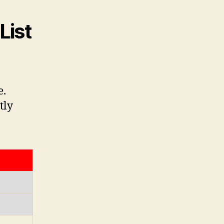
List
e.
tly