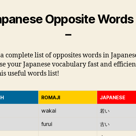
apanese Opposite Words 
–
 a complete list of opposites words in Japanes
se your Japanese vocabulary fast and efficien
is useful words list!
SH
ROMAJI
JAPANESE
wakai
若い
furui
古い