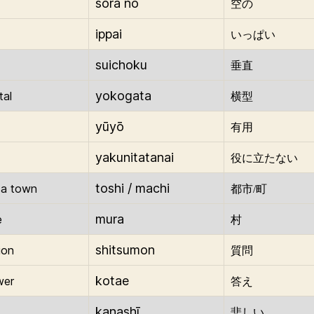
sora no
空の
ippai
いっぱい
suichoku
垂直
yokogata
tal
横型
yūyō
有用
yakunitatanai
役に立たない
toshi / machi
/ a town
都市/町
mura
e
村
shitsumon
ion
質問
kotae
wer
答え
kanashī
悲しい