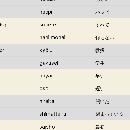
happī
ハッピー
subete
ing
すべて
nani monai
何もない
kyōju
or
教授
gakusei
学生
hayai
早い
osoi
遅い
hiraita
開いた
shimatteiru
閉まっている
saisho
最初