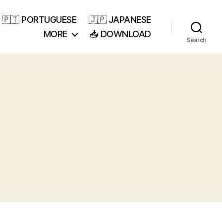
🇵🇹 PORTUGUESE
🇯🇵 JAPANESE
MORE
📥 DOWNLOAD
Search