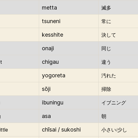
metta
滅多
tsuneni
常に
kesshite
決して
onaji
同じ
chigau
t
違う
yogoreta
汚れた
sōji
掃除
ibuningu
g
イブニング
asa
g
朝
chīsai / sukoshi
ittle
小さい/少し