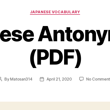
Categories
JAPANESE VOCABULARY
ese Antonym
(PDF)
By
Matosan314
April 21, 2020
No Comment
Post
Post
author
date