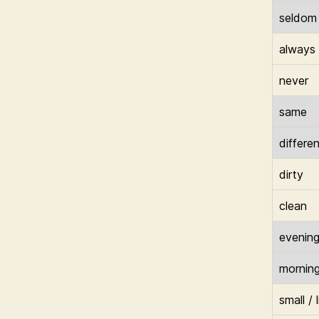
seldom
always
never
same
differen
dirty
clean
evenin
mornin
small / l