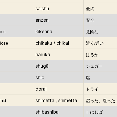
saishū
最終
anzen
安全
kikenna
ous
危険な
chikaku / chikai
close
近く/近い
haruka
はるか
shugā
シュガー
shio
塩
dorai
ドライ
shimetta , shimetta
mid
湿った、湿った
shibashiba
しばしば