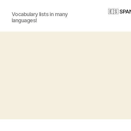
🇪🇸 SPA
Vocabulary lists in many
languages!