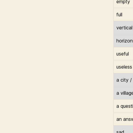
empty
full
vertical
horizon
useful
useless
a city 
a villag
a quest
an ans
sad