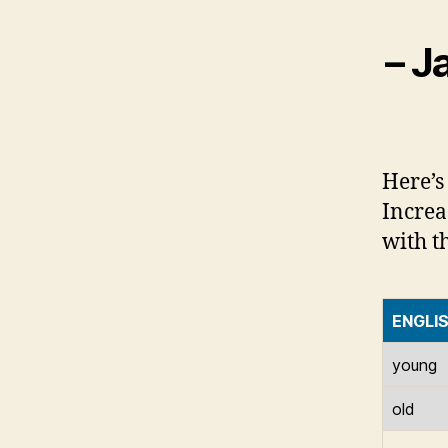
– J
Here’s
Increa
with th
ENGLI
young
old