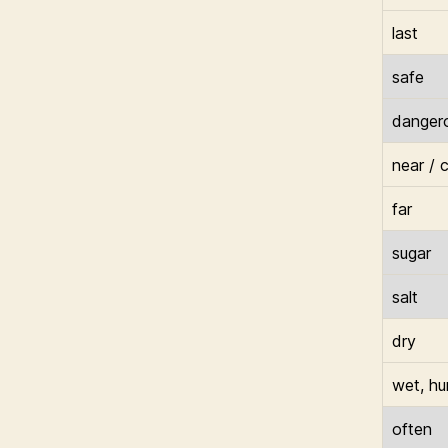
last
safe
danger
near / 
far
sugar
salt
dry
wet, hu
often