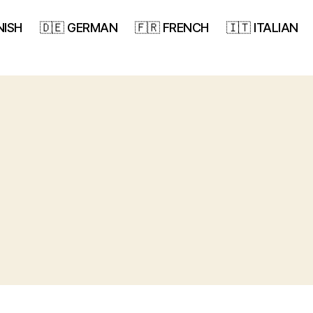
NISH
🇩🇪 GERMAN
🇫🇷 FRENCH
🇮🇹 ITALIAN